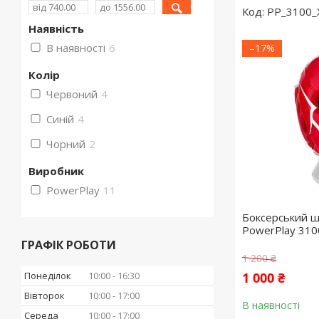
PP_3100_
Наявність
В наявності
6
–17%
Колір
Червоний
4
Синій
4
Чорний
2
Виробник
PowerPlay
11
Боксерський 
PowerPlay 310
ГРАФІК РОБОТИ
1 200 ₴
Понеділок
10:00
16:30
1 000 ₴
Вівторок
10:00
17:00
В наявності
Середа
10:00
17:00