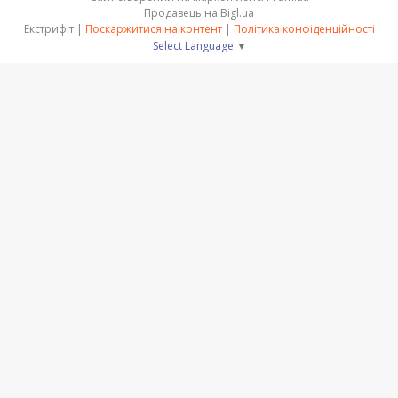
Продавець на Bigl.ua
Екстрифіт |
Поскаржитися на контент
|
Політика конфіденційності
Select Language
▼