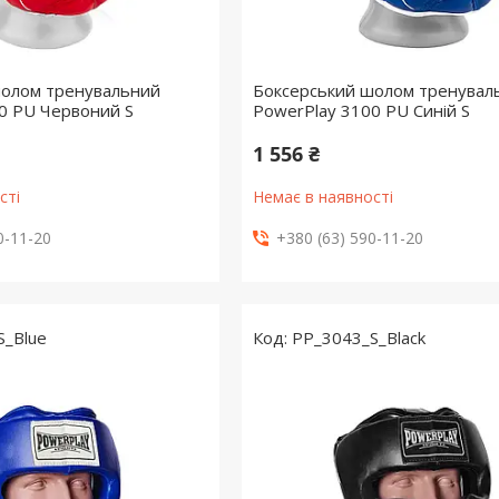
шолом тренувальний
Боксерський шолом тренувал
0 PU Червоний S
PowerPlay 3100 PU Синій S
1 556 ₴
сті
Немає в наявності
0-11-20
+380 (63) 590-11-20
S_Blue
PP_3043_S_Black