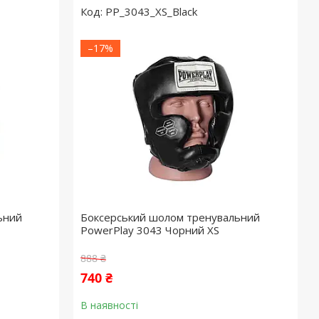
PP_3043_XS_Black
–17%
ьний
Боксерський шолом тренувальний
PowerPlay 3043 Чорний XS
888 ₴
740 ₴
В наявності