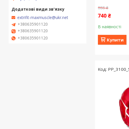
888 ₴
740 ₴
extrifit-maxmuscle@ukr.net
+380635901120
В наявності
+380635901120
+380635901120
Купити
PP_3100_