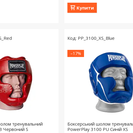
Купити
S_Red
PP_3100_XS_Blue
–17%
шолом тренувальний
Боксерський шолом тренувал
3 Червоний S
PowerPlay 3100 PU Синій XS