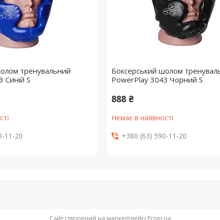
шолом тренувальний
Боксерський шолом тренувал
3 Синій S
PowerPlay 3043 Чорний S
888 ₴
сті
Немає в наявності
0-11-20
+380 (63) 590-11-20
Сайт створений на маркетплейсі
Prom.ua