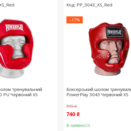
XS_Red
PP_3043_XS_Red
–17%
шолом тренувальний
Боксерський шолом тренувал
0 PU Червоний XS
PowerPlay 3043 Червоний XS
888 ₴
740 ₴
В наявності