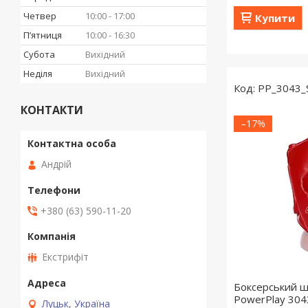
Четвер
10:00
17:00
Купити
Пʼятниця
10:00
16:30
Субота
Вихідний
Неділя
Вихідний
PP_3043_
КОНТАКТИ
–17%
Андрій
+380 (63) 590-11-20
Екстрифіт
Боксерський 
PowerPlay 304
Луцьк, Україна