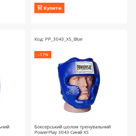
Купити
PP_3043_XS_Blue
–17%
ьний
Боксерський шолом тренувальний
PowerPlay 3043 Синій XS