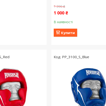
1 200 ₴
1 000 ₴
В наявності
Купити
S_Red
PP_3100_S_Blue