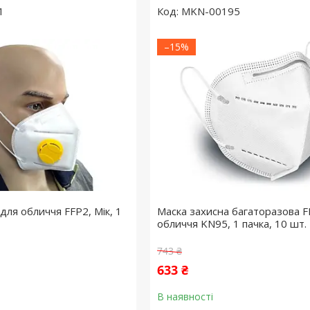
1
MKN-00195
–15%
для обличчя FFP2, Мік, 1
Маска захисна багаторазова F
обличчя KN95, 1 пачка, 10 шт.
743 ₴
633 ₴
В наявності