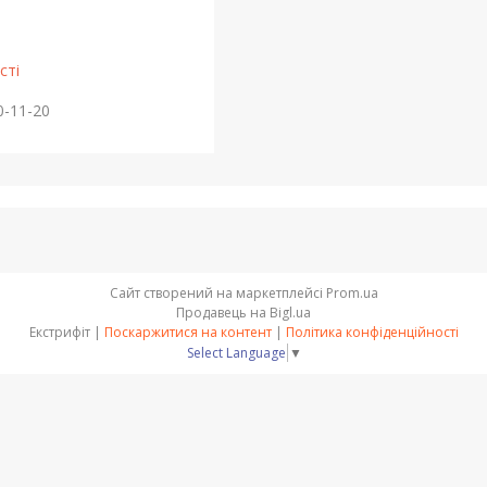
сті
0-11-20
Сайт створений на маркетплейсі
Prom.ua
Продавець на Bigl.ua
Екстрифіт |
Поскаржитися на контент
|
Політика конфіденційності
Select Language
▼