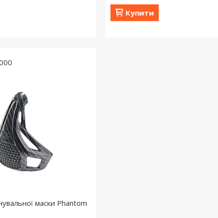
Купити
000
нувальної маски Phantom