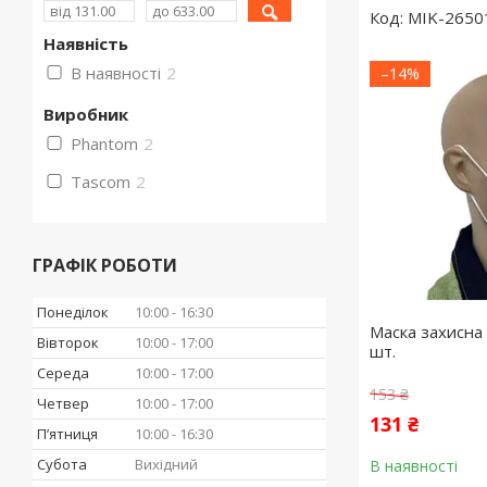
MIK-2650
Наявність
В наявності
2
–14%
Виробник
Phantom
2
Tascom
2
ГРАФІК РОБОТИ
Понеділок
10:00
16:30
Маска захисна 
Вівторок
10:00
17:00
шт.
Середа
10:00
17:00
153 ₴
Четвер
10:00
17:00
131 ₴
Пʼятниця
10:00
16:30
Субота
Вихідний
В наявності