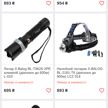
893
954
₴
₴
Ліхтар X-Balog BL-T8626-XPE
Налобний ліхтарик X-BALOG
алюміній (діапазон до 600м)
BL-2181-T6 (діапазон до
L-010
800м) LCZ 014
Немає в наявності
Немає в наявності
695
893
₴
₴