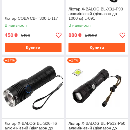
Ліхтар X-BALOG BL-X31-P90
алюмінієвий (діапазон до
Ліхтар COBA CB-T300 L-117
1000 м) L-091
В наявності
В наявності
450
880
₴
₴
540 ₴
1 056 ₴
Купити
Купити
–17%
–17%
Ліхтар X-BALOG BL-S26-T6
Ліхтар X-BALOG BL-P512-P50
алюмінієвий (діапазон до
алюмінієвий (діапазон до