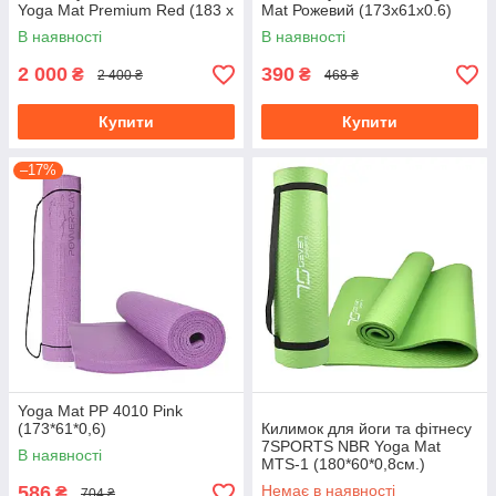
Yoga Mat Premium Red (183 х
Mat Рожевий (173x61x0.6)
61 х 0.6)
В наявності
В наявності
2 000
390
₴
₴
2 400 ₴
468 ₴
Купити
Купити
–17%
Yoga Mat PP 4010 Pink
(173*61*0,6)
Килимок для йоги та фітнесу
7SPORTS NBR Yoga Mat
В наявності
MTS-1 (180*60*0,8см.)
Зелений
586
Немає в наявності
₴
704 ₴