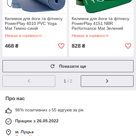
Килимок для йоги та фітнесу
Килимок для йоги та фітнесу
PowerPlay 4010 PVC Yoga
PowerPlay 4151 NBR
Mat Темно-синій
Performance Mat Зелений
(173x61x0.6)
(183x61x1.5)
Немає в наявності
Немає в наявності
468
828
₴
₴
Показати ще
1
/ 2
Про нас
96% позитивних з 55 відгуків за рік
Працює з 26.05.2022
м. Луцьк