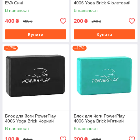
EVA Сині
4006 Yoga Brick Фіолетовий
В наявності
В наявності
400
200
₴
₴
480 ₴
240 ₴
Купити
Купити
–17%
–17%
Блок для йоги PowerPlay
Блок для йоги PowerPlay
4006 Yoga Brick Чорний
4006 Yoga Brick М'ятний
В наявності
В наявності
180
200
₴
₴
216 ₴
240 ₴