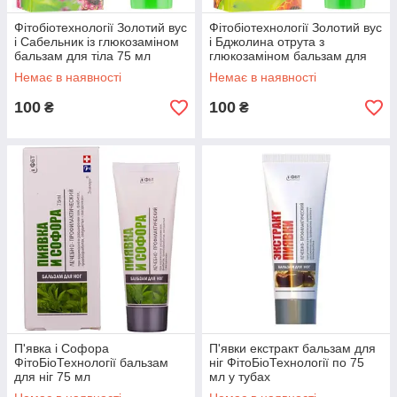
Фітобіотехнології Золотий вус
Фітобіотехнології Золотий вус
і Сабельник із глюкозаміном
і Бджолина отрута з
бальзам для тіла 75 мл
глюкозаміном бальзам для
тіла по 75 мл
Немає в наявності
Немає в наявності
100
100
₴
₴
П'явка і Софора
П'явки екстракт бальзам для
ФітоБіоТехнології бальзам
ніг ФітоБіоТехнології по 75
для ніг 75 мл
мл у тубах