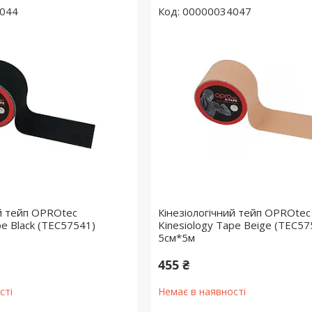
044
00000034047
ий тейп OPROtec
Кінезіологічний тейп OPROtec
pe Black (TEC57541)
Kinesiology Tape Beige (TEC57
5см*5м
455 ₴
сті
Немає в наявності