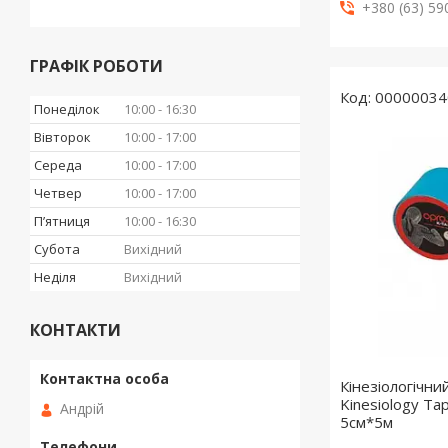
+380 (63) 59
ГРАФІК РОБОТИ
00000034
Понеділок
10:00
16:30
Вівторок
10:00
17:00
Середа
10:00
17:00
Четвер
10:00
17:00
Пʼятниця
10:00
16:30
Субота
Вихідний
Неділя
Вихідний
КОНТАКТИ
Кінезіологічн
Kinesiology Ta
Андрій
5cм*5м