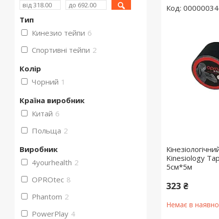
00000034
Тип
Кинезио тейпи
6
Спортивні тейпи
2
Колір
Чорний
1
Країна виробник
Китай
6
Польща
2
Виробник
Кінезіологічн
Kinesiology Ta
4yourhealth
2
5см*5м
OPROtec
8
323 ₴
Phantom
2
Немає в наявно
PowerPlay
4