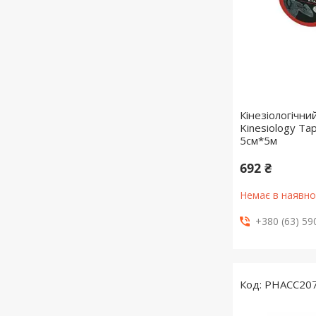
Кінезіологічн
Kinesiology T
5cм*5м
692 ₴
Немає в наявно
+380 (63) 59
PHACC207