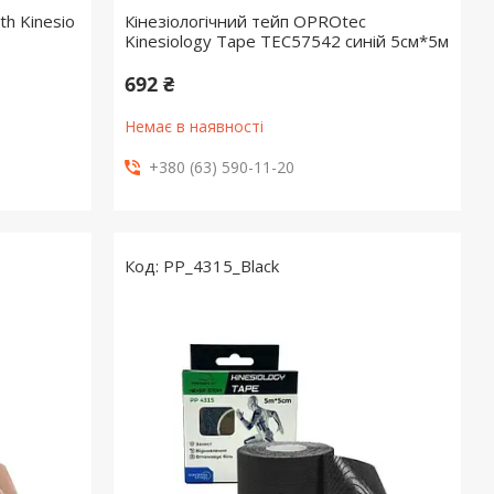
th Kinesio
Кінезіологічний тейп OPROtec
Kinesiology Tape TEC57542 синій 5cм*5м
692 ₴
Немає в наявності
+380 (63) 590-11-20
PP_4315_Black