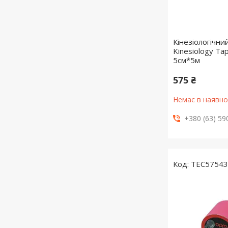
Кінезіологічн
Kinesiology T
5cм*5м
575 ₴
Немає в наявно
+380 (63) 59
TEC5754