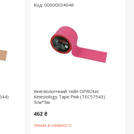
00000034046
Кінезіологічний тейп OPROtec
544)
Kinesiology Tape Pink (TEC57543)
5см*5м
462 ₴
Немає в наявності