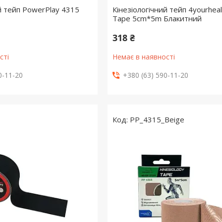
й тейп PowerPlay 4315
Кінезіологічний тейп 4yourheal
Tape 5cm*5m Блакитний
318 ₴
сті
Немає в наявності
0-11-20
+380 (63) 590-11-20
1
PP_4315_Beige