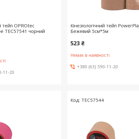
ий тейп OPROtec
Кінезіологічний тейп PowerPl
ape TEC57541 чорний
Бежевий 5cм*5м
523 ₴
Немає в наявності
сті
+380 (63) 590-11-20
0-11-20
3
TEC57544