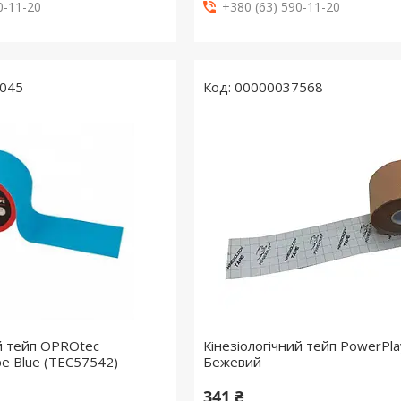
0-11-20
+380 (63) 590-11-20
045
00000037568
ий тейп OPROtec
Кінезіологічний тейп PowerPl
pe Blue (TEC57542)
Бежевий
341 ₴