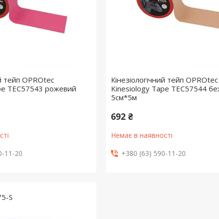
ий тейп OPROtec
Кінезіологічний тейп OPROtec
ape TEC57543 рожевий
Kinesiology Tape TEC57544 б
5см*5м
692 ₴
сті
Немає в наявності
0-11-20
+380 (63) 590-11-20
5-S