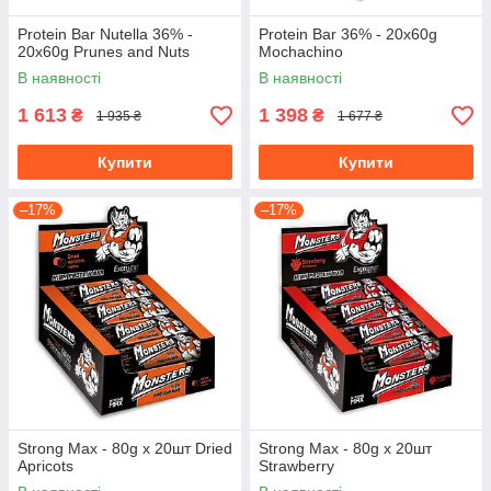
Protein Bar Nutella 36% -
Protein Bar 36% - 20x60g
20x60g Prunes and Nuts
Mochachino
В наявності
В наявності
1 613
1 398
₴
₴
1 935 ₴
1 677 ₴
Купити
Купити
–17%
–17%
Strong Max - 80g x 20шт Dried
Strong Max - 80g x 20шт
Apricots
Strawberry