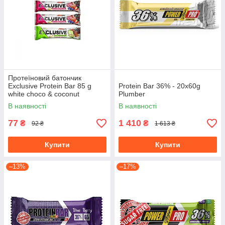
Протеїновий батончик
Exclusive Protein Bar 85 g
Protein Bar 36% - 20x60g
white choco & coconut
Plumber
В наявності
В наявності
77
1 410
₴
₴
92 ₴
1 613 ₴
Купити
Купити
–13%
–17%