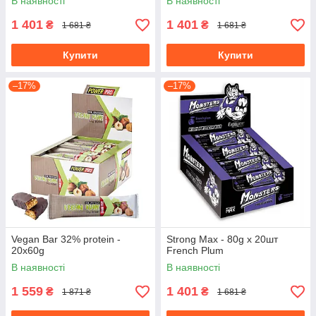
В наявності
В наявності
1 401
1 401
₴
₴
1 681 ₴
1 681 ₴
Купити
Купити
–17%
–17%
Vegan Bar 32% protein -
Strong Max - 80g x 20шт
20x60g
French Plum
В наявності
В наявності
1 559
1 401
₴
₴
1 871 ₴
1 681 ₴