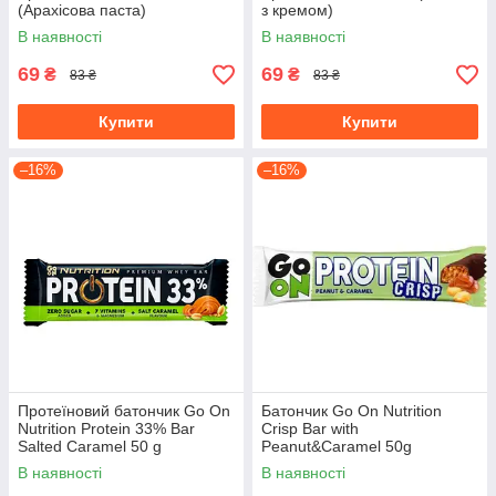
(Арахісова паста)
з кремом)
В наявності
В наявності
69
69
₴
₴
83 ₴
83 ₴
Купити
Купити
–16%
–16%
Протеїновий батончик Go On
Батончик Go On Nutrition
Nutrition Protein 33% Bar
Crisp Bar with
Salted Caramel 50 g
Peanut&Caramel 50g
В наявності
В наявності