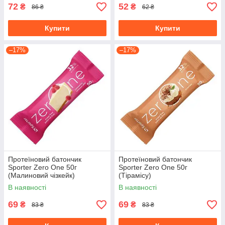
72
52
₴
₴
86 ₴
62 ₴
Купити
Купити
–17%
–17%
Протеїновий батончик
Протеїновий батончик
Sporter Zero One 50г
Sporter Zero One 50г
(Малиновий чізкейк)
(Тірамісу)
В наявності
В наявності
69
69
₴
₴
83 ₴
83 ₴