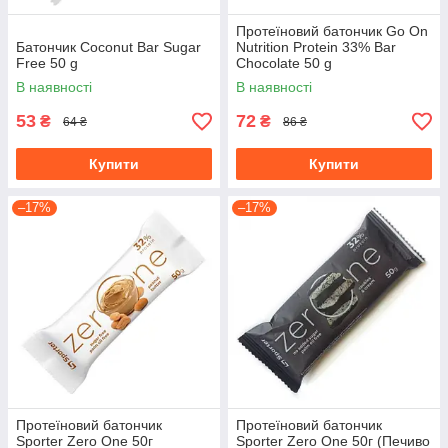
Протеїновий батончик Go On
Батончик Coconut Bar Sugar
Nutrition Protein 33% Bar
Free 50 g
Chocolate 50 g
В наявності
В наявності
53
72
₴
₴
64 ₴
86 ₴
Купити
Купити
–17%
–17%
Протеїновий батончик
Протеїновий батончик
Sporter Zero One 50г
Sporter Zero One 50г (Печиво