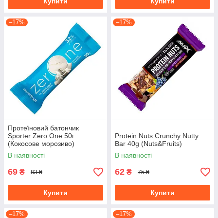
Купити
Купити
–17%
–17%
Протеїновий батончик
Sporter Zero One 50г
Protein Nuts Crunchy Nutty
(Кокосове морозиво)
Bar 40g (Nuts&Fruits)
В наявності
В наявності
69
62
₴
₴
83 ₴
75 ₴
Купити
Купити
–17%
–17%