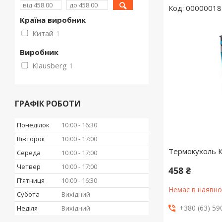
00000018
Країна виробник
Китай
1
Виробник
Klausberg
1
ГРАФІК РОБОТИ
Понеділок
10:00
16:30
Вівторок
10:00
17:00
Термокухоль К
Середа
10:00
17:00
Четвер
10:00
17:00
458 ₴
Пʼятниця
10:00
16:30
Немає в наявно
Субота
Вихідний
+380 (63) 59
Неділя
Вихідний