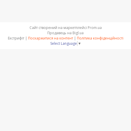
Сайт створений на маркетплейсі
Prom.ua
Продавець на Bigl.ua
Екстрифіт |
Поскаржитися на контент
|
Політика конфіденційності
Select Language
▼