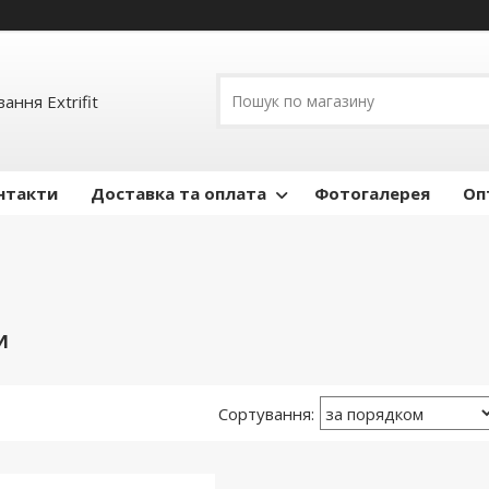
ання Extrifit
нтакти
Доставка та оплата
Фотогалерея
Оп
И