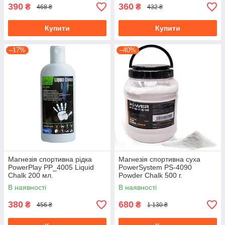
390
360
₴
₴
468 ₴
432 ₴
Купити
Купити
–17%
–40%
Магнезія спортивна рідка
Магнезія спортивна суха
PowerPlay PP_4005 Liquid
PowerSystem PS-4090
Chalk 200 мл.
Powder Chalk 500 г.
В наявності
В наявності
380
680
₴
₴
456 ₴
1 130 ₴