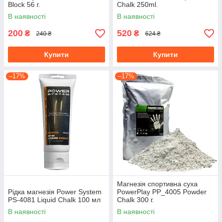
Block 56 г.
Chalk 250ml.
В наявності
В наявності
200
520
₴
₴
240 ₴
624 ₴
Купити
Купити
–17%
–17%
Магнезія спортивна суха
Рідка магнезія Power System
PowerPlay PP_4005 Powder
PS-4081 Liquid Chalk 100 мл
Chalk 300 г.
В наявності
В наявності