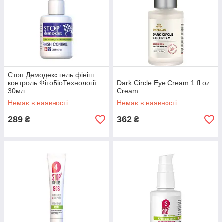
Стоп Демодекс гель фініш
контроль ФітоБіоТехнології
Dark Circle Eye Cream 1 fl oz
30мл
Cream
Немає в наявності
Немає в наявності
289
362
₴
₴