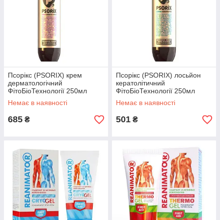
Псорікс (PSORIX) крем
Псорікс (PSORIX) лосьйон
дерматологічний
кератолітичний
ФітоБіоТехнології 250мл
ФітоБіоТехнології 250мл
Немає в наявності
Немає в наявності
685
501
₴
₴