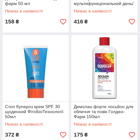
фарм 50 мл
мультифункціональний день/
ніч ФітоБіоТехнології 50мл
Немає в наявності
Немає в наявності
158
416
₴
₴
Стоп Купероз крем SPF 30
Демолан форте лосьйон для
щоденний ФітоБіоТехнології
обличчя та повік Голден-
50мл
Фарм 150мл
Немає в наявності
Немає в наявності
372
175
₴
₴