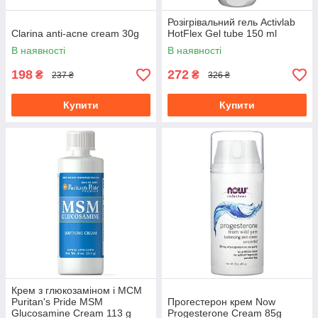
Розігрівальний гель Activlab
Clarina anti-acne cream 30g
HotFlex Gel tube 150 ml
В наявності
В наявності
198
272
₴
₴
237 ₴
326 ₴
Купити
Купити
Крем з глюкозаміном і МСМ
Puritan's Pride MSM
Прогестерон крем Now
Glucosamine Cream 113 g
Progesterone Cream 85g