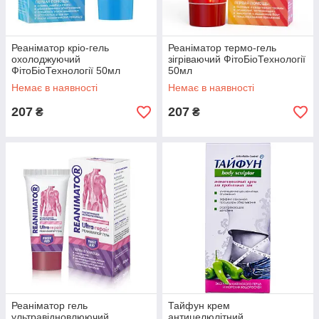
Реанiматор крiо-гель
Реанiматор термо-гель
охолоджуючий
зігріваючий ФітоБіоТехнології
ФітоБіоТехнології 50мл
50мл
Немає в наявності
Немає в наявності
207
207
₴
₴
Реаніматор гель
Тайфун крем
ультравідновлюючий
антицелюлiтний