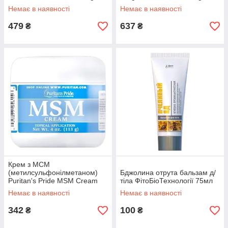
Немає в наявності
Немає в наявності
479
637
₴
₴
Крем з МСМ
(метилсульфонілметаном)
Бджолина отрута бальзам д/
Puritan's Pride MSM Cream
тiла ФітоБіоТехнології 75мл
113 g
Немає в наявності
Немає в наявності
342
100
₴
₴