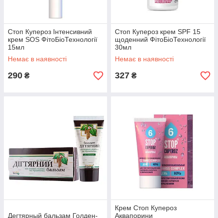
Стоп Купероз Інтенсивний
Стоп Купероз крем SPF 15
крем SOS ФітоБіоТехнології
щоденний ФітоБіоТехнології
15мл
30мл
Немає в наявності
Немає в наявності
290
327
₴
₴
Крем Стоп Купероз
Дегтярный бальзам Голден-
Аквапорини