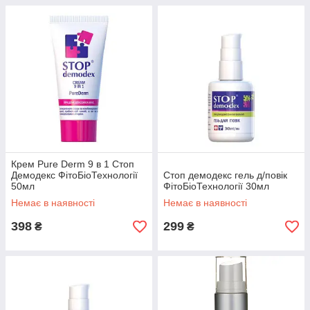
Крем Pure Derm 9 в 1 Стоп
Демодекс ФітоБіоТехнології
Стоп демодекс гель д/повiк
50мл
ФітоБіоТехнології 30мл
Немає в наявності
Немає в наявності
398
299
₴
₴