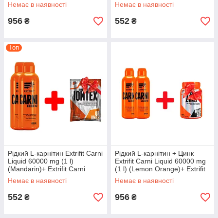
Liquid 60000 mg ) (Apricot) +
Carni Liquid 60000 mg )
Немає в наявності
Немає в наявності
Extrifit
(Forest
956
552
₴
₴
Топ
Рідкий L-карнітин Extrifit Carni
Рідкий L-карнітин + Цинк
Liquid 60000 mg (1 l)
Extrifit Carni Liquid 60000 mg
(Mandarin)+ Extrifit Carni
(1 l) (Lemon Orange)+ Extrifit
Liquid 60000 mg ) (Mandarin)
Carni Liquid 60000 mg )
Немає в наявності
Немає в наявності
+ Extrifit
(Lemon Orange) +
552
956
₴
₴