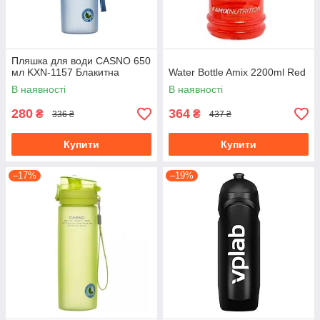
Пляшка для води CASNO 650
мл KXN-1157 Блакитна
Water Bottle Amix 2200ml Red
В наявності
В наявності
280
364
₴
₴
336 ₴
437 ₴
Купити
Купити
–17%
–19%