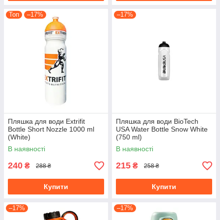
Топ
–17%
–17%
Пляшка для води Extrifit
Пляшка для води BioTech
Bottle Short Nozzle 1000 ml
USA Water Bottle Snow White
(White)
(750 ml)
В наявності
В наявності
240
215
₴
₴
288 ₴
258 ₴
Купити
Купити
–17%
–17%