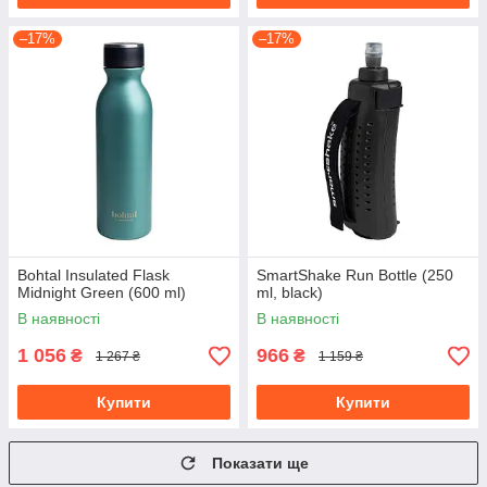
–17%
–17%
Bohtal Insulated Flask
SmartShake Run Bottle (250
Midnight Green (600 ml)
ml, black)
В наявності
В наявності
1 056
966
₴
₴
1 267 ₴
1 159 ₴
Купити
Купити
Показати ще