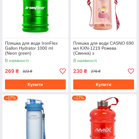
Пляшка для води IronFlex
Пляшка для води CASNO 690
Gallon Hydrator 1000 ml
мл KXN-1219 Рожева
(Neon green)
(Свинка) з
соломинкоюTRITAN
В наявності
В наявності
269
230
₴
₴
323 ₴
276 ₴
Купити
Купити
–17%
–17%