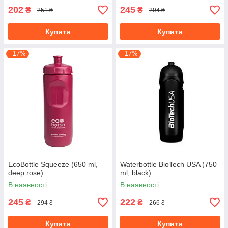
202
245
₴
₴
251 ₴
294 ₴
Купити
Купити
–17%
–17%
EcoBottle Squeeze (650 ml,
Waterbottle BioTech USA (750
deep rose)
ml, black)
В наявності
В наявності
245
222
₴
₴
294 ₴
266 ₴
Купити
Купити