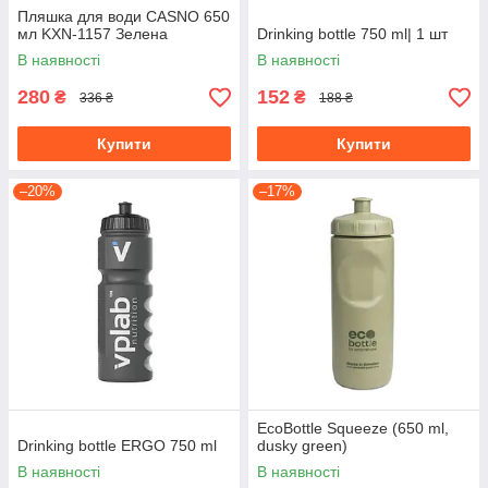
Пляшка для води CASNO 650
мл KXN-1157 Зелена
Drinking bottle 750 ml| 1 шт
В наявності
В наявності
280
152
₴
₴
336 ₴
188 ₴
Купити
Купити
–20%
–17%
EcoBottle Squeeze (650 ml,
Drinking bottle ERGO 750 ml
dusky green)
В наявності
В наявності