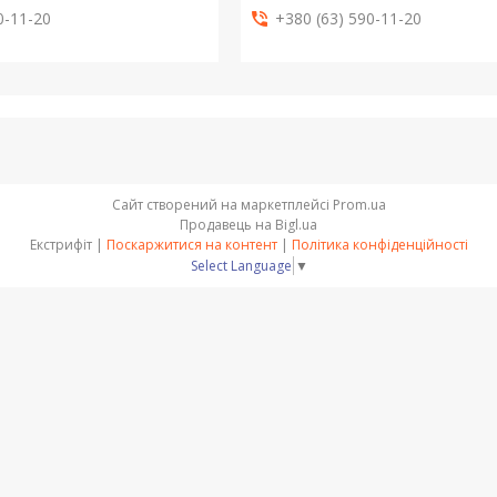
0-11-20
+380 (63) 590-11-20
Сайт створений на маркетплейсі
Prom.ua
Продавець на Bigl.ua
Екстрифіт |
Поскаржитися на контент
|
Політика конфіденційності
Select Language
▼