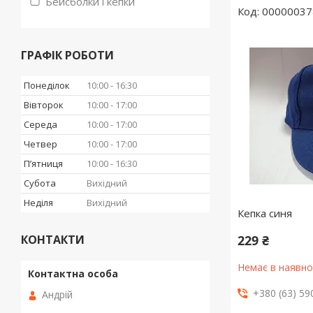
Бейсболки і кепки
00000037
ГРАФІК РОБОТИ
Понеділок
10:00
16:30
Вівторок
10:00
17:00
Середа
10:00
17:00
Четвер
10:00
17:00
Пʼятниця
10:00
16:30
Субота
Вихідний
Неділя
Вихідний
Кепка синя
КОНТАКТИ
229 ₴
Немає в наявно
+380 (63) 59
Андрій